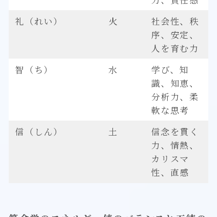
礼（れい）
火
社会性、秩
序、安定、
人を育む力
智（ち）
水
学び、知
識、知恵、
分析力、柔
軟な思考
信（しん）
土
信念を貫く
力、情熱、
カリスマ
性、直感