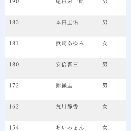
190
尾田栄一郎
男
183
本田圭佑
男
181
浜崎あゆみ
女
180
安倍晋三
男
172
錦織圭
男
162
荒川静香
女
154
あいみょん
女