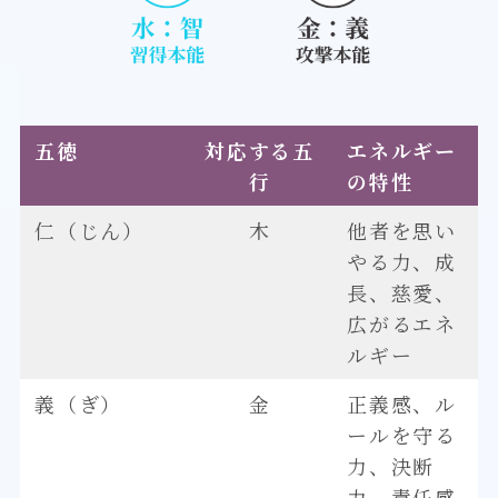
五徳
対応する五
エネルギー
行
の特性
仁（じん）
木
他者を思い
やる力、成
長、慈愛、
広がるエネ
ルギー
義（ぎ）
金
正義感、ル
ールを守る
力、決断
力、責任感