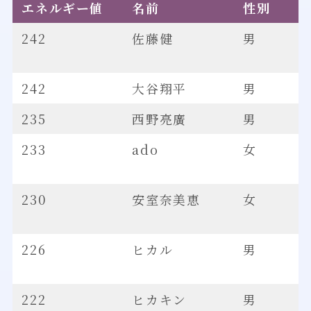
エネルギー値
名前
性別
242
佐藤健
男
242
大谷翔平
男
235
西野亮廣
男
233
ado
女
230
安室奈美恵
女
226
ヒカル
男
222
ヒカキン
男