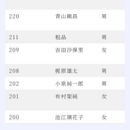
220
青山剛昌
男
211
粗品
男
209
吉田沙保里
女
208
梶原雄太
男
202
小泉純一郎
男
201
有村架純
女
200
池江璃花子
女